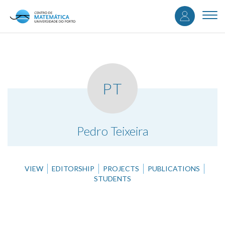
User
Skip
to
Togg
accou
main
navi
content
menu
PT
.
Pedro Teixeira
VIEW
EDITORSHIP
PROJECTS
PUBLICATIONS
STUDENTS