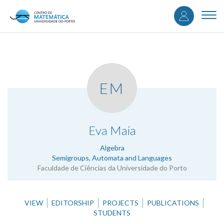
User
Skip
to
Togg
accou
main
navi
content
menu
EM
.
Eva Maia
Algebra
Semigroups, Automata and Languages
Faculdade de Ciências da Universidade do Porto
VIEW
EDITORSHIP
PROJECTS
PUBLICATIONS
STUDENTS