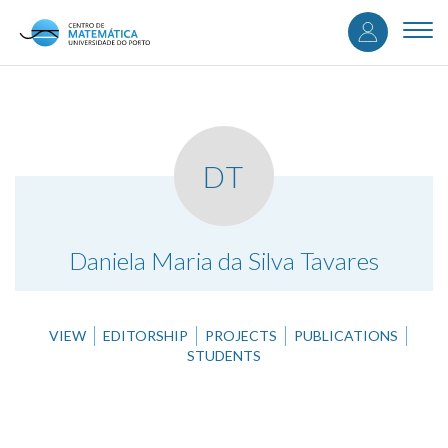
User
Skip
to
Togg
accou
main
navi
content
menu
DT
.
Daniela Maria da Silva Tavares
VIEW
EDITORSHIP
PROJECTS
PUBLICATIONS
STUDENTS