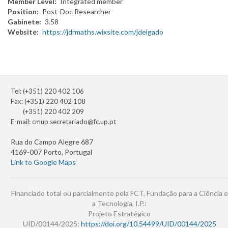
Member Level
Integrated member
Position
Post-Doc Researcher
Gabinete
3.58
Website
https://jdrmaths.wixsite.com/jdelgado
Tel: (+351) 220 402 106
Fax: (+351) 220 402 108
(+351) 220 402 209
E-mail:
cmup.secretariado@fc.up.pt
Rua do Campo Alegre 687
4169-007 Porto, Portugal
Link to Google Maps
Financiado total ou parcialmente pela FCT, Fundação para a Ciência e
a Tecnologia, I.P.:
Projeto Estratégico
UID/00144/2025:
https://doi.org/10.54499/UID/00144/2025