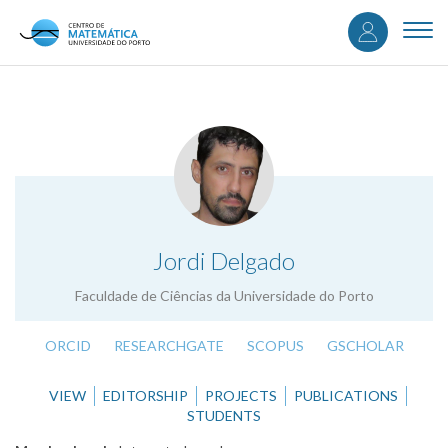
User
Skip
to
Togg
accou
main
navi
content
menu
.
Jordi Delgado
Faculdade de Ciências da Universidade do Porto
ORCID
RESEARCHGATE
SCOPUS
GSCHOLAR
VIEW
EDITORSHIP
PROJECTS
PUBLICATIONS
STUDENTS