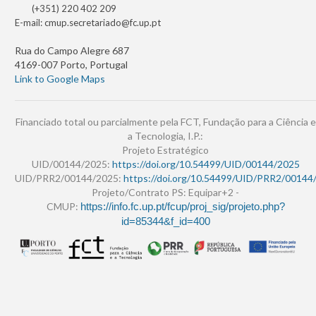
(+351) 220 402 209
E-mail:
cmup.secretariado@fc.up.pt
Rua do Campo Alegre 687
4169-007 Porto, Portugal
Link to Google Maps
Financiado total ou parcialmente pela FCT, Fundação para a Ciência e
a Tecnologia, I.P.:
Projeto Estratégico
UID/00144/2025:
https://doi.org/10.54499/UID/00144/2025
UID/PRR2/00144/2025:
https://doi.org/10.54499/UID/PRR2/00144
Projeto/Contrato PS: Equipar+2 -
CMUP:
https://info.fc.up.pt/fcup/proj_sig/projeto.php?
id=85344&f_id=400