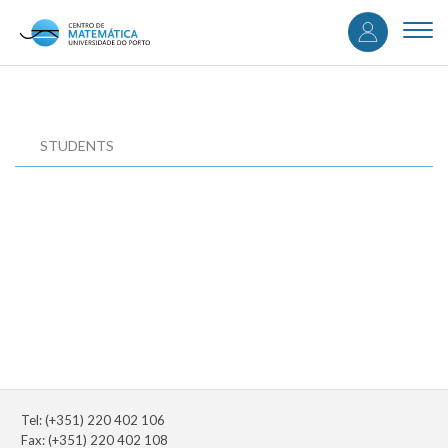
User
Skip
to
Togg
accou
main
navi
content
menu
STUDENTS
Tel: (+351) 220 402 106
Fax: (+351) 220 402 108