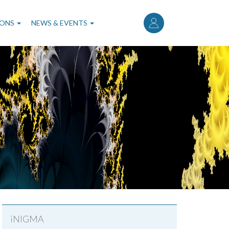
User
account
IONS
NEWS & EVENTS
menu
iNIGMA