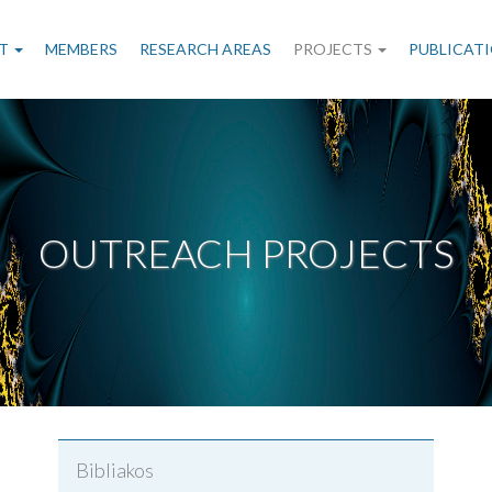
n
T
MEMBERS
RESEARCH AREAS
PROJECTS
PUBLICAT
gation
OUTREACH PROJECTS
Bibliakos