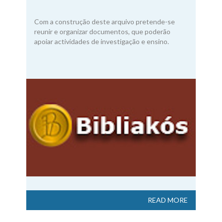
Com a construção deste arquivo pretende-se
reunir e organizar documentos, que poderão
apoiar actividades de investigação e ensino.
READ MORE