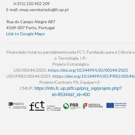
(+351) 220 402 209
E-mail:
cmup.secretariado@fc.up.pt
Rua do Campo Alegre 687
4169-007 Porto, Portugal
Link to Google Maps
Financiado total ou parcialmente pela FCT, Fundação para a Ciência e
a Tecnologia, I.P.:
Projeto Estratégico
UID/00144/2025:
https://doi.org/10.54499/UID/00144/2025
UID/PRR2/00144/2025:
https://doi.org/10.54499/UID/PRR2/00144
Projeto/Contrato PS: Equipar+2 -
CMUP:
https://info.fc.up.pt/fcup/proj_sig/projeto.php?
id=85344&f_id=400