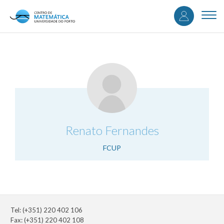
User
Skip
to
Togg
accou
main
navi
content
menu
.
Renato Fernandes
FCUP
Tel: (+351) 220 402 106
Fax: (+351) 220 402 108