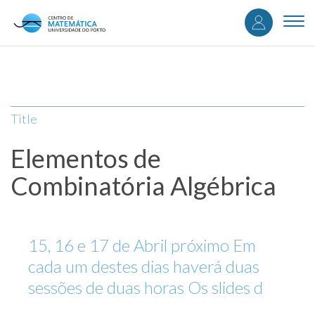
User
Skip
to
Togg
accou
main
navi
content
menu
Title
Elementos de
Combinatória Algébrica
15, 16 e 17 de Abril próximo Em
cada um destes dias haverá duas
sessões de duas horas Os slides d