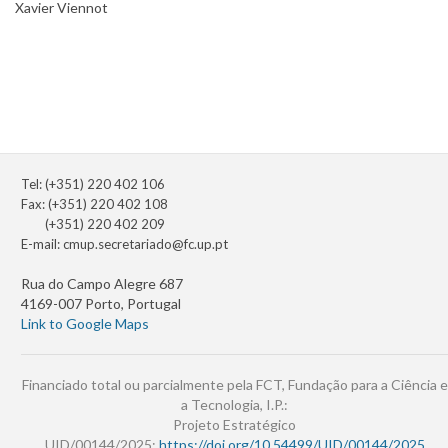
Xavier Viennot
Tel: (+351) 220 402 106
Fax: (+351) 220 402 108
(+351) 220 402 209
E-mail:
cmup.secretariado@fc.up.pt
Rua do Campo Alegre 687
4169-007 Porto, Portugal
Link to Google Maps
Financiado total ou parcialmente pela FCT, Fundação para a Ciência e
a Tecnologia, I.P.:
Projeto Estratégico
UID/00144/2025:
https://doi.org/10.54499/UID/00144/2025