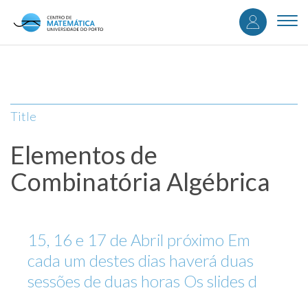
User
Skip
to
Togg
accou
main
navi
content
menu
Title
Elementos de
Combinatória Algébrica
15, 16 e 17 de Abril próximo Em
cada um destes dias haverá duas
sessões de duas horas Os slides d