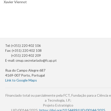
Xavier Viennot
Tel: (+351) 220 402 106
Fax: (+351) 220 402 108
(+351) 220 402 209
E-mail:
cmup.secretariado@fc.up.pt
Rua do Campo Alegre 687
4169-007 Porto, Portugal
Link to Google Maps
Financiado total ou parcialmente pela FCT, Fundação para a Ciência e
a Tecnologia, I.P.:
Projeto Estratégico
UID/00144/2025:
https://doi.org/10.54499/UID/00144/2025