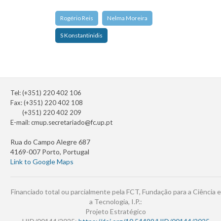
Rogério Reis
Nelma Moreira
S Konstantinidis
Tel: (+351) 220 402 106
Fax: (+351) 220 402 108
(+351) 220 402 209
E-mail:
cmup.secretariado@fc.up.pt
Rua do Campo Alegre 687
4169-007 Porto, Portugal
Link to Google Maps
Financiado total ou parcialmente pela FCT, Fundação para a Ciência e
a Tecnologia, I.P.:
Projeto Estratégico