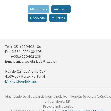
Mário Bessa
A Azevedo
D Azevedo
MJ Torres
Tel: (+351) 220 402 106
Fax: (+351) 220 402 108
(+351) 220 402 209
E-mail:
cmup.secretariado@fc.up.pt
Rua do Campo Alegre 687
4169-007 Porto, Portugal
Link to Google Maps
Financiado total ou parcialmente pela FCT, Fundação para a Ciência e
a Tecnologia, I.P.:
Projeto Estratégico