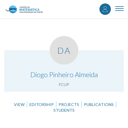
User
Skip
to
Togg
accou
main
navi
content
menu
DA
.
Diogo Pinheiro Almeida
FCUP
VIEW
EDITORSHIP
PROJECTS
PUBLICATIONS
STUDENTS