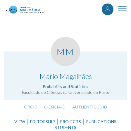
User
Skip
to
Togg
accou
main
navi
content
menu
MM
.
Mário Magalhães
Probability and Statistics
Faculdade de Ciências da Universidade do Porto
ORCID
CIÊNCIAID
AUTHENTICUS ID
VIEW
EDITORSHIP
PROJECTS
PUBLICATIONS
STUDENTS