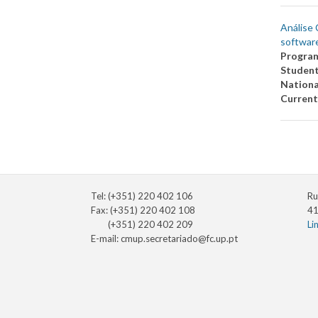
Análise 
softwar
Progra
Studen
Nationa
Current
Tel: (+351) 220 402 106
Ru
Fax: (+351) 220 402 108
41
(+351) 220 402 209
Li
E-mail:
cmup.secretariado@fc.up.pt