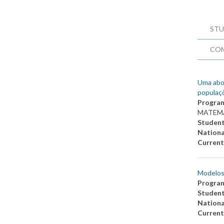
STU
CO
Uma abor
populaçõ
Progra
MATEMÁ
Studen
Nationa
Current
Modelos
Progra
Studen
Nationa
Current