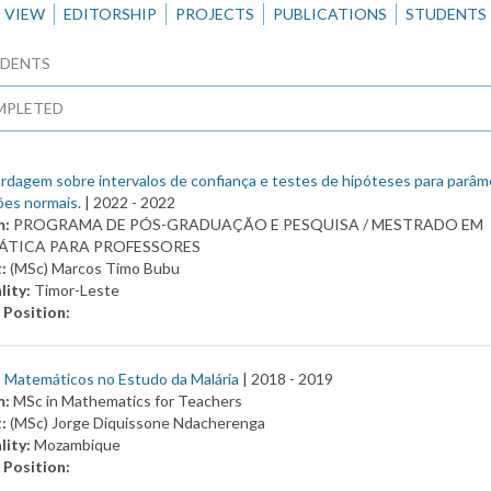
VIEW
EDITORSHIP
PROJECTS
PUBLICATIONS
STUDENTS
DENTS
MPLETED
dagem sobre intervalos de confiança e testes de hipóteses para parâm
es normais.
| 2022 -
2022
m:
PROGRAMA DE PÓS-GRADUAÇÃO E PESQUISA / MESTRADO EM
TICA PARA PROFESSORES
t:
(MSc) Marcos Timo Bubu
lity:
Timor-Leste
 Position:
 Matemáticos no Estudo da Malária
| 2018 -
2019
m:
MSc in Mathematics for Teachers
t:
(MSc) Jorge Diquissone Ndacherenga
lity:
Mozambique
 Position: