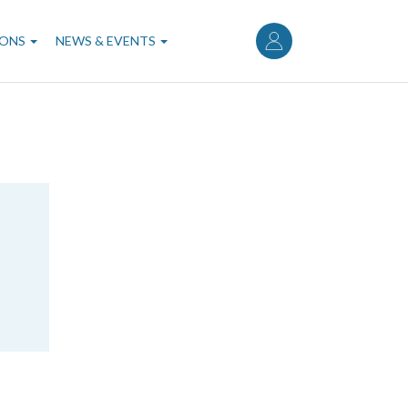
User
account
IONS
NEWS & EVENTS
menu