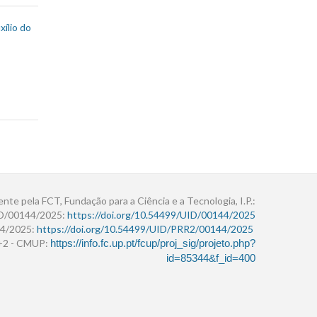
ílio do
ente pela FCT, Fundação para a Ciência e a Tecnologia, I.P.:
ID/00144/2025:
https://doi.org/10.54499/UID/00144/2025
4/2025:
https://doi.org/10.54499/UID/PRR2/00144/2025
r+2 - CMUP:
https://info.fc.up.pt/fcup/proj_sig/projeto.php?
id=85344&f_id=400