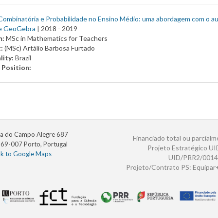
Combinatória e Probabilidade no Ensino Médio: uma abordagem com o aux
e GeoGebra
| 2018 -
2019
m:
MSc in Mathematics for Teachers
t:
(MSc) Artálio Barbosa Furtado
lity:
Brazil
 Position:
a do Campo Alegre 687
Financiado total ou parcialm
69-007 Porto, Portugal
Projeto Estratégico U
nk to Google Maps
UID/PRR2/0014
Projeto/Contrato PS: Equipa