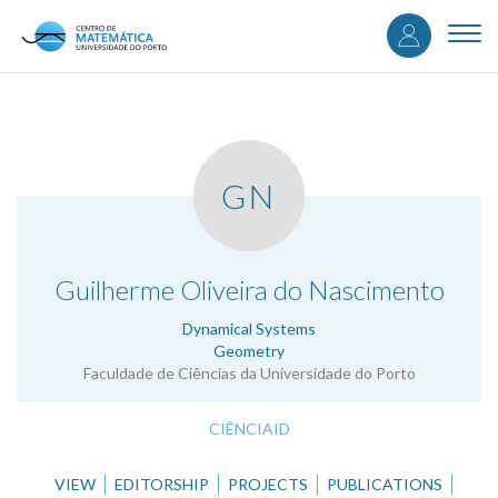
User
Skip
to
Togg
accou
main
navi
content
menu
GN
.
Guilherme Oliveira do Nascimento
Dynamical Systems
Geometry
Faculdade de Ciências da Universidade do Porto
CIÊNCIAID
VIEW
EDITORSHIP
PROJECTS
PUBLICATIONS