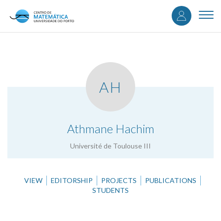
User
Skip
to
Togg
accou
main
navi
content
menu
AH
.
Athmane Hachim
Université de Toulouse III
VIEW
EDITORSHIP
PROJECTS
PUBLICATIONS
STUDENTS