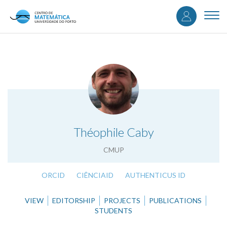
User
Skip
to
Togg
accou
main
navi
content
menu
.
Théophile Caby
CMUP
ORCID
CIÊNCIAID
AUTHENTICUS ID
VIEW
EDITORSHIP
PROJECTS
PUBLICATIONS
STUDENTS