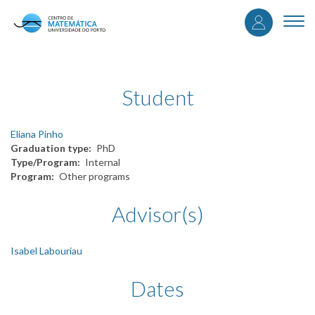
User
Skip
to
Togg
accou
main
navi
content
menu
Student
Eliana Pinho
Graduation type
PhD
Type/Program
Internal
Program
Other programs
Advisor(s)
Isabel Labouriau
Dates