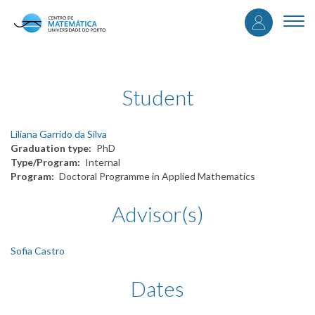
User
Skip
to
Togg
accou
main
navi
content
menu
Student
Liliana Garrido da Silva
Graduation type
PhD
Type/Program
Internal
Program
Doctoral Programme in Applied Mathematics
Advisor(s)
Sofia Castro
Dates