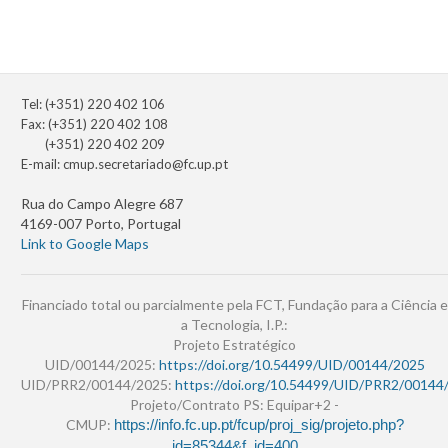
Tel: (+351) 220 402 106
Fax: (+351) 220 402 108
(+351) 220 402 209
E-mail:
cmup.secretariado@fc.up.pt
Rua do Campo Alegre 687
4169-007 Porto, Portugal
Link to Google Maps
Financiado total ou parcialmente pela FCT, Fundação para a Ciência e
a Tecnologia, I.P.:
Projeto Estratégico
UID/00144/2025:
https://doi.org/10.54499/UID/00144/2025
UID/PRR2/00144/2025:
https://doi.org/10.54499/UID/PRR2/00144
Projeto/Contrato PS: Equipar+2 -
CMUP:
https://info.fc.up.pt/fcup/proj_sig/projeto.php?
id=85344&f_id=400