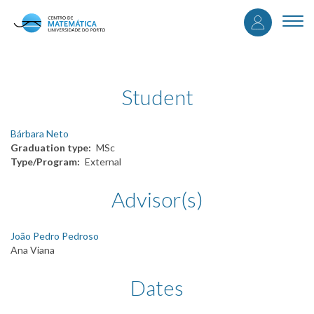
User
Skip
to
Togg
accou
main
navi
content
menu
Student
Bárbara Neto
Graduation type
MSc
Type/Program
External
Advisor(s)
João Pedro Pedroso
Ana Viana
Dates