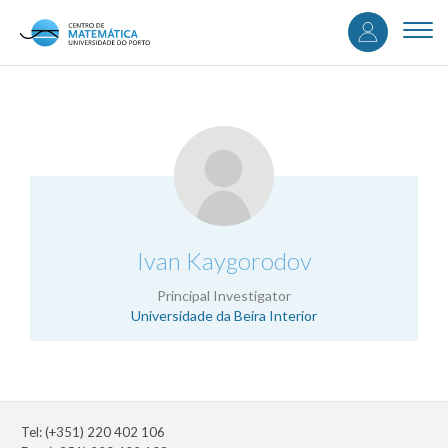
User
Skip
to
Togg
accou
main
navi
content
menu
.
Ivan Kaygorodov
Principal Investigator
Universidade da Beira Interior
Tel: (+351) 220 402 106