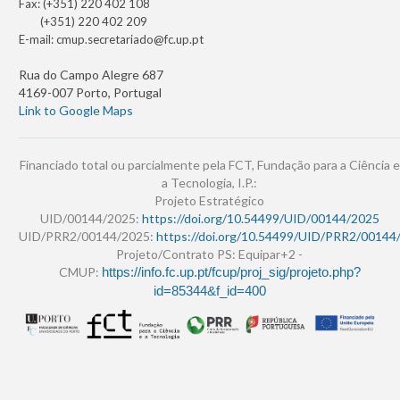
Fax: (+351) 220 402 108
(+351) 220 402 209
E-mail:
cmup.secretariado@fc.up.pt
Rua do Campo Alegre 687
4169-007 Porto, Portugal
Link to Google Maps
Financiado total ou parcialmente pela FCT, Fundação para a Ciência e
a Tecnologia, I.P.:
Projeto Estratégico
UID/00144/2025:
https://doi.org/10.54499/UID/00144/2025
UID/PRR2/00144/2025:
https://doi.org/10.54499/UID/PRR2/00144
Projeto/Contrato PS: Equipar+2 -
CMUP:
https://info.fc.up.pt/fcup/proj_sig/projeto.php?
id=85344&f_id=400