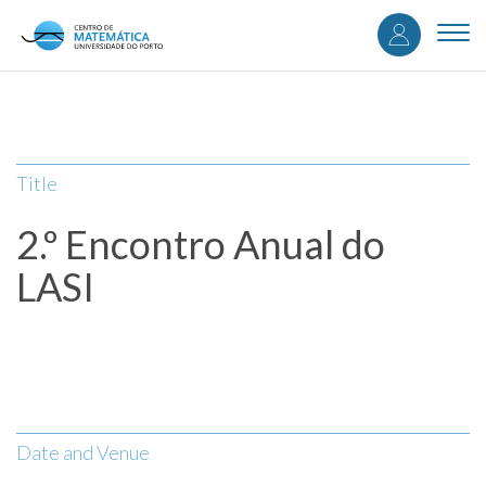
User
Skip
to
Togg
accou
main
navi
content
menu
Title
2.º Encontro Anual do
LASI
Date and Venue