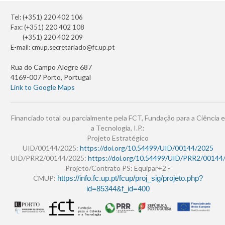
Tel: (+351) 220 402 106
Fax: (+351) 220 402 108
(+351) 220 402 209
E-mail:
cmup.secretariado@fc.up.pt
Rua do Campo Alegre 687
4169-007 Porto, Portugal
Link to Google Maps
Financiado total ou parcialmente pela FCT, Fundação para a Ciência e
a Tecnologia, I.P.:
Projeto Estratégico
UID/00144/2025:
https://doi.org/10.54499/UID/00144/2025
UID/PRR2/00144/2025:
https://doi.org/10.54499/UID/PRR2/00144
Projeto/Contrato PS: Equipar+2 -
CMUP:
https://info.fc.up.pt/fcup/proj_sig/projeto.php?
id=85344&f_id=400