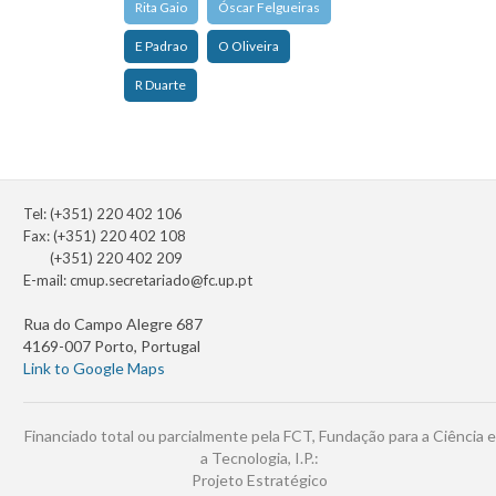
Rita Gaio
Óscar Felgueiras
E Padrao
O Oliveira
R Duarte
Tel: (+351) 220 402 106
Fax: (+351) 220 402 108
(+351) 220 402 209
E-mail:
cmup.secretariado@fc.up.pt
Rua do Campo Alegre 687
4169-007 Porto, Portugal
Link to Google Maps
Financiado total ou parcialmente pela FCT, Fundação para a Ciência e
a Tecnologia, I.P.:
Projeto Estratégico